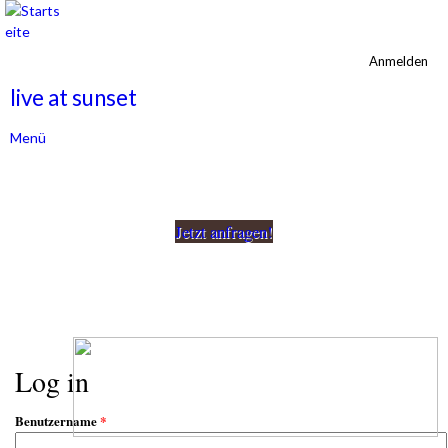
Direkt
zum
Inhalt
Anmelden
Sekundärmenü
live at sunset
Menü
Hauptmenü
Jetzt anfragen!
Log in
Benutzername
*